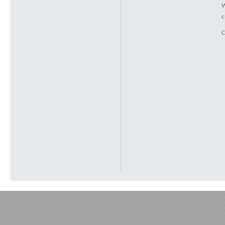
W
c
C